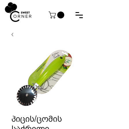
პიცის/ცომის
საჭრელი