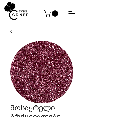
მოსაყრელი
ბრჭყვიალები