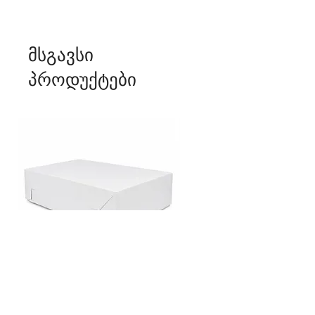
მსგავსი
პროდუქტები
თეთრი კარდონის მართკუთხა
თეთრი კარდონის ყუთი